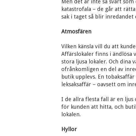
Men det är inte så svårt som 
katastrofala – de går att rätt
sak i taget så blir inredandet
Atmosfären
Vilken känsla vill du att kund
Affärslokaler finns i ändlösa v
stora ljusa lokaler. Och dina
ofrånkomligen en del av inre
butik upplevs. En tobaksaffär
leksaksaffär – oavsett om inr
I de allra flesta fall är en ljus
för kunden att hitta, och but
lokalen.
Hyllor