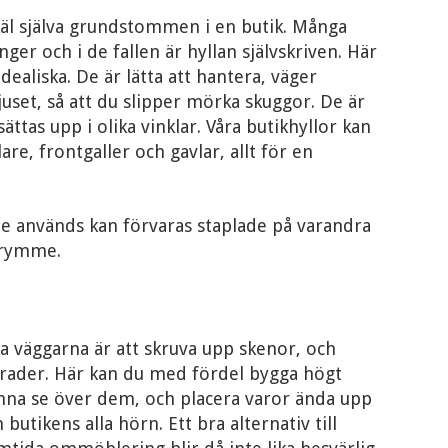
skäl själva grundstommen i en butik. Många
nger och i de fallen är hyllan självskriven. Här
dealiska. De är lätta att hantera, väger
uset, så att du slipper mörka skuggor. De är
ttas upp i olika vinklar. Våra butikhyllor kan
e, frontgaller och gavlar, allt för en
inte används kan förvaras staplade på varandra
trymme.
ja väggarna är att skruva upp skenor, och
 rader. Här kan du med fördel bygga högt
nna se över dem, och placera varor ända upp
butikens alla hörn. Ett bra alternativ till