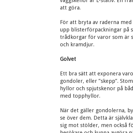
väggskenor är L-stativ. En fr
att göra.
För att bryta av raderna med
upp blisterförpackningar på 
trådkorgar för varor som är s
och kramdjur.
Golvet
Ett bra sätt att exponera varo
gondoler, eller ”skepp”. Sto
hyllor och spjutskenor på bå
med topphyllor.
När det gäller gondolerna, b
se över dem. Detta är självkl
sig mot stölder, men också fö
besökare och kunna avgöra n