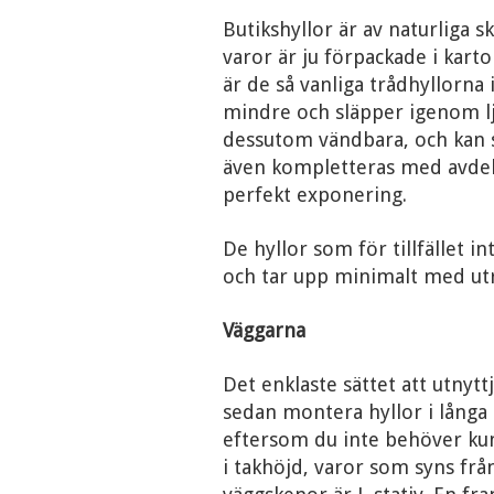
Butikshyllor är av naturliga 
varor är ju förpackade i karto
är de så vanliga trådhyllorna i
mindre och släpper igenom lj
dessutom vändbara, och kan sä
även kompletteras med avdelar
perfekt exponering.
De hyllor som för tillfället 
och tar upp minimalt med u
Väggarna
Det enklaste sättet att utnytt
sedan montera hyllor i långa
eftersom du inte behöver ku
i takhöjd, varor som syns från 