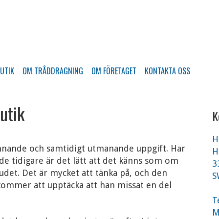
BUTIK
OM TRÅDDRAGNING
OM FÖRETAGET
KONTAKTA OSS
utik
K
H
ännande och samtidigt utmanande uppgift. Har
H
de tidigare är det lätt att det känns som om
3
udet. Det är mycket att tänka på, och den
S
ommer att upptäcka att han missat en del
T
M