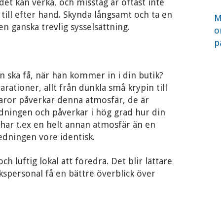
det kan verka, och misstag är oftast inte
a till efter hand. Skynda långsamt och ta en
M
 en ganska trevlig sysselsättning.
o
p
en ska få, när han kommer in i din butik?
arationer, allt från dunkla små krypin till
 varor påverkar denna atmosfär, de är
dningen och påverkar i hög grad hur din
 har t.ex en helt annan atmosfär än en
edningen vore identisk.
 och luftig lokal att föredra. Det blir lättare
ikspersonal få en bättre överblick över