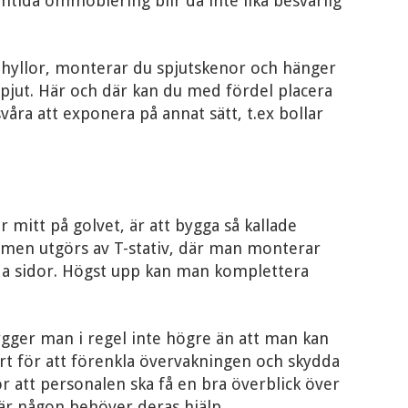
amtida ommöblering blir då inte lika besvärlig
 hyllor, monterar du spjutskenor och hänger
spjut. Här och där kan du med fördel placera
våra att exponera på annat sätt, t.ex bollar
r mitt på golvet, är att bygga så kallade
mmen utgörs av T-stativ, där man monterar
da sidor. Högst upp kan man komplettera
ygger man i regel inte högre än att man kan
art för att förenkla övervakningen och skydda
r att personalen ska få en bra överblick över
är någon behöver deras hjälp.