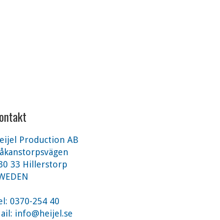
ontakt
eijel Production AB
åkanstorpsvägen
30 33 Hillerstorp
WEDEN
el: 0370-254 40
ail:
info@heijel.se