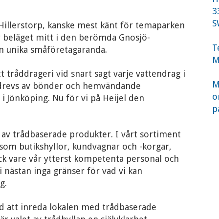
3
S
 Hillerstorp, kanske mest känt för temaparken
är beläget mitt i den berömda Gnosjö-
T
in unika småföretagaranda.
M
t tråddrageri vid snart sagt varje vattendrag i
M
 drevs av bönder och hemvändande
o
 Jönköping. Nu för vi på Heijel den
p
er av trådbaserade produkter. I vårt sortiment
r som butikshyllor, kundvagnar och -korgar,
ck vare vår ytterst kompetenta personal och
 nästan inga gränser för vad vi kan
g.
d att inreda lokalen med trådbaserade