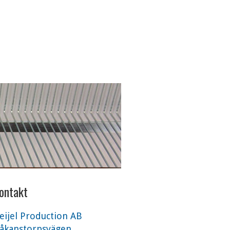
ontakt
eijel Production AB
åkanstorpsvägen