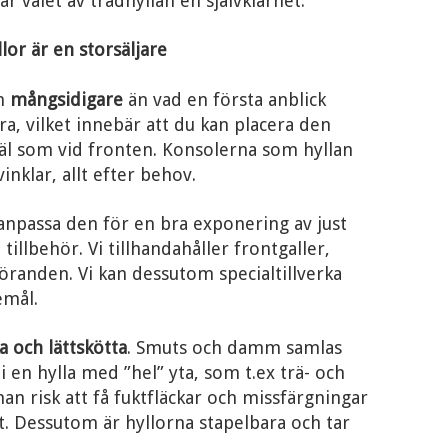
är valet av trådhyllan en självklarhet.
lor är en storsäljare
an
mångsidigare
än vad en första anblick
ra, vilket innebär att du kan placera den
väl som vid fronten. Konsolerna som hyllan
vinklar, allt efter behov.
anpassa den för en bra exponering av just
tillbehör. Vi tillhandahåller frontgaller,
föranden. Vi kan dessutom specialtillverka
emål.
a och lättskötta
. Smuts och damm samlas
 i en hylla med ”hel” yta, som t.ex trä- och
man risk att få fuktfläckar och missfärgningar
ut. Dessutom är hyllorna stapelbara och tar