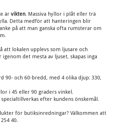
ke är
vikten
. Massiva hyllor i plåt eller trä
lla. Detta medför att hanteringen blir
tanke på att man ganska ofta rumsterar om
om.
å att lokalen upplevs som ljusare och
r igenom det mesta av ljuset, skapas inga
ard 90- och 60-bredd, med 4 olika djup: 330,
or i 45 eller 90 graders vinkel.
 specialtillverkas efter kundens önskemål.
dukter för butiksinredningar? Välkommen att
 254 40.