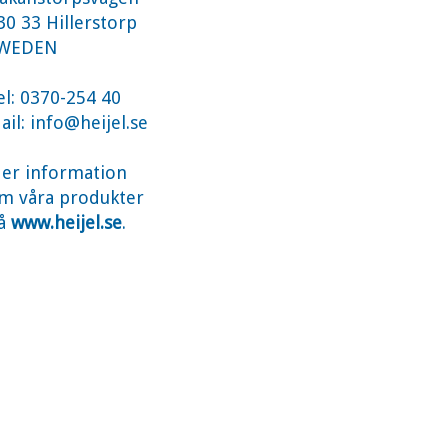
30 33 Hillerstorp
WEDEN
el: 0370-254 40
ail:
info@heijel.se
er information
m våra produkter
å
www.heijel.se
.