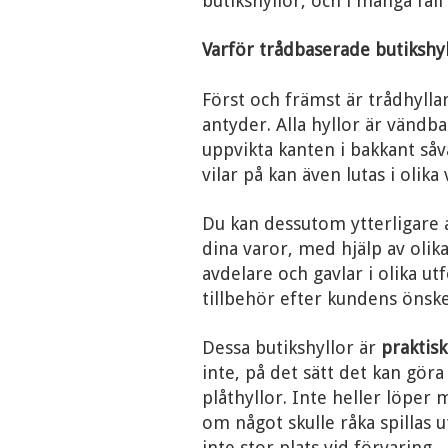
butikshyllor, och i många fall 
Varför trådbaserade butikshyl
Först och främst är trådhyll
antyder. Alla hyllor är vändba
uppvikta kanten i bakkant så
vilar på kan även lutas i olika 
Du kan dessutom ytterligare 
dina varor, med hjälp av olika 
avdelare och gavlar i olika ut
tillbehör efter kundens önsk
Dessa butikshyllor är
praktisk
inte, på det sätt det kan göra
plåthyllor. Inte heller löper 
om något skulle råka spillas 
inte stor plats vid förvaring.